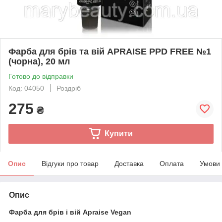
Фарба для брів та вій APRAISE PPD FREE №1
(чорна), 20 мл
Готово до відправки
Код: 04050
Роздріб
275
₴
Купити
Опис
Відгуки про товар
Доставка
Оплата
Умови
Опис
Фарба для брів і вій Аpraise Vegan