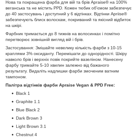
Нова та покращена фарба для вій та брів Apraise® на 100%
веганська та не містить PPD. Кожен тюбик об'ємом забезпечує
до 40 застосувань і доступний у 6 відтінках. Відтінки Apriise®
забезпечують блиск волоскам, покриваний та якісний відбиток
на шкірі.
Фарбник тримається до 8 тижнів на волосинках і помітно
перетворює зовнішній вигляд вій і брів.
Застосування: Змішайте невелику кількість фарби з 10-15
краплями 3% оксиданту. Перемішати до однорідності. Шкіру
навколо брів і верхніх повік покрийте вазеліном. Нанесену
фарбу тримайте 5-10 хвилин залежно від бажаного
результату. Видаліть надлишки фарби змоченим ватним
тампоном.
Палітра відтінків фарби Apraise Vegan & PPD Free:
Black 1
Graphite 1.1
Blue Black 2
Dark Brown 3
Light Brown 3.1
Chestnut 4