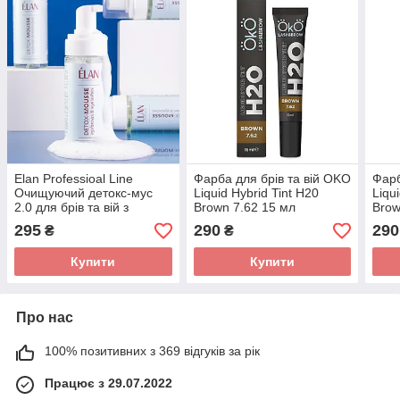
Elan Professioal Line
Фарба для брів та вій OKO
Фарб
Очищуючий детокс-мус
Liquid Hybrid Tint H20
Liqu
2.0 для брів та вій з
Brown 7.62 15 мл
Brow
бактерицидним ефектом
295
290
290
₴
₴
Купити
Купити
Про нас
100% позитивних з 369 відгуків за рік
Працює з 29.07.2022