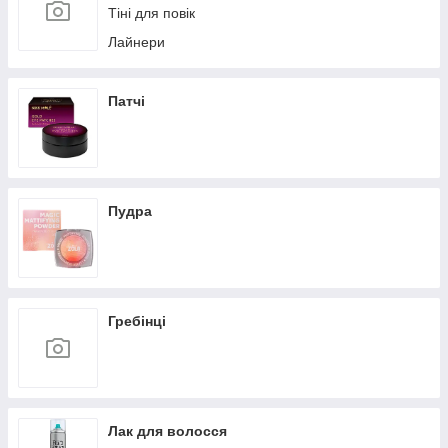
Тіні для повік
Лайнери
Патчі
Пудра
Гребінці
Лак для волосся