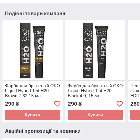
Подібні товари компанії
Фарба для брів та вій OKO
Фарба для брів та вій OKO
Пенз
Liquid Hybrid Tint H20
Liquid Hybrid Tint H20
ско
Brown 7.62 15 мл
Black 4.0, 15 мл
EDI
290
290
260
₴
₴
Купити
Купити
Акційні пропозиції та новинки