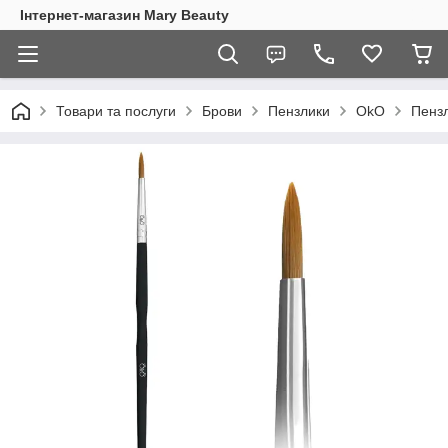
Інтернет-магазин Mary Beauty
Товари та послуги
Брови
Пензлики
OkO
Пенз