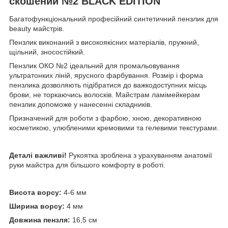
скошений №2 BLACK EDITION
Багатофункціональний професійний синтетичний пензлик для
beauty майстрів.
Пензлик виконаний з високоякісних матеріалів, пружний,
щільний, зносостійкий.
Пензлик ОКО №2 ідеальний для промальовування
ультратонких ліній, ярусного фарбування. Розмір і форма
пензлика дозволяють підібратися до важкодоступних місць
брови, не торкаючись волосків. Майстрам ламімейкерам
пензлик допоможе у нанесенні складників.
Призначений для роботи з фарбою, хною, декоративною
косметикою, улюбленими кремовими та гелевими текстурами.
Деталі важливі!
Рукоятка зроблена з урахуванням анатомії
руки майстра для більшого комфорту в роботі.
Висота ворсу:
4-6 мм
Ширина ворсу:
4 мм
Довжина пензля:
16,5 см