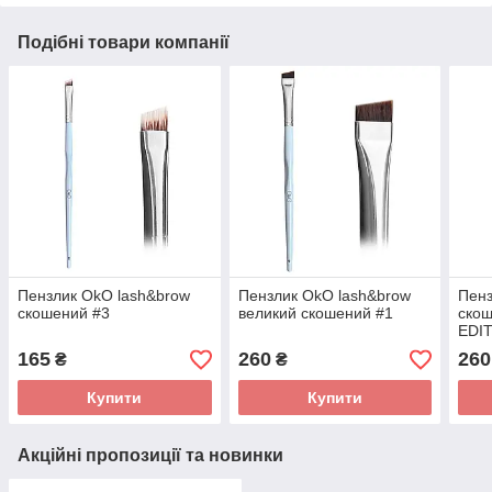
Подібні товари компанії
Пензлик OkO lash&brow
Пензлик OkO lash&brow
Пенз
скошений #3
великий скошений #1
ско
EDI
165
260
260
₴
₴
Купити
Купити
Акційні пропозиції та новинки