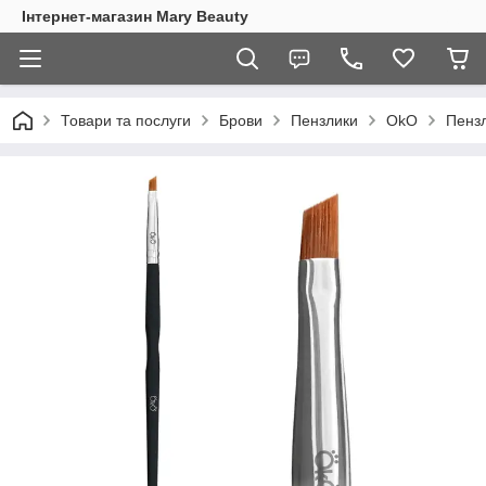
Інтернет-магазин Mary Beauty
Товари та послуги
Брови
Пензлики
OkO
Пенз