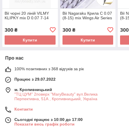
Вії чорні 20 ліній VILMY
Вії Nagaraku Крила C 0.07
Вії 
KLIPKY mix D 0.07 7-14
(8-15) mix Wings Air Series
(8-15
300
300
300
₴
₴
Купити
Купити
Про нас
100% позитивних з 368 відгуків за рік
Працює з 29.07.2022
м. Кропивницький
"ТЦ ЦУМ" 2поверх "MaryBeauty" вул.Велика
Перпективна, 51А , Кропивницький, Україна
Контакти
Сьогодні працює з 10:00 до 17:00
Показати весь графік роботи