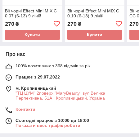
Вії чорні Effect Mini MIX C
Вії чорні Effect Mini MIX C
Вії ч
0.07 (6-13) 9 ліній
0.10 (6-13) 9 ліній
CC 0
270
270
270
₴
₴
Купити
Купити
Про нас
100% позитивних з 368 відгуків за рік
Працює з 29.07.2022
м. Кропивницький
"ТЦ ЦУМ" 2поверх "MaryBeauty" вул.Велика
Перпективна, 51А , Кропивницький, Україна
Контакти
Сьогодні працює з 10:00 до 18:00
Показати весь графік роботи