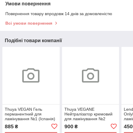
Умови повернення
Повернення товару впродовж 14 днів за домовленістю
Всі умови повернення
Подібні товари компанії
Thuya VEGAN Гель
Thuya VEGANE
Len
перманентний для
Нейтралізатор кремовий
Only
ламінування №1 (Іспанія)
для ламінування №2
ламі
(Іспанія)
10м
885
900
450
₴
₴