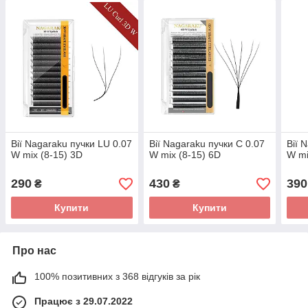
Вії Nagaraku пучки LU 0.07
Вії Nagaraku пучки C 0.07
Вії 
W mix (8-15) 3D
W mix (8-15) 6D
W mi
290
430
390
₴
₴
Купити
Купити
Про нас
100% позитивних з 368 відгуків за рік
Працює з 29.07.2022