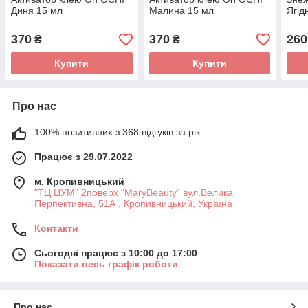
Диня 15 мл
Малина 15 мл
Ягід
370
370
260
₴
₴
Купити
Купити
Про нас
100% позитивних з 368 відгуків за рік
Працює з 29.07.2022
м. Кропивницький
"ТЦ ЦУМ" 2поверх "MaryBeauty" вул.Велика
Перпективна, 51А , Кропивницький, Україна
Контакти
Сьогодні працює з 10:00 до 17:00
Показати весь графік роботи
Про нас