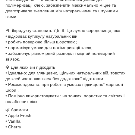
полімеризації клею, забезпечити максимально міцне та
довготривале зчеплення між натуральними та штучними
віями.
Ph 🧪продукту становить 7,5–8. Це лужне середовище, яке:
• відкриває кутикулу натуральних вій;
• робить поверхню більш шорсткою;
• нормалізує умови для полімеризації клею;
• забезпечує рівномірний розподіл і міцний полімерний
зв’язок.
💎 Для яких вій підходить
• Ідеально: для глянцевих, щільних натуральних вій, товстих
де клей часто «ковзає» без додаткової підготовки.
• Рекомендовано: при роботі в умовах підвищеної жирності
шкіри .
• Помірно використовувати : на тонких, пористих та світлих і
ослаблених віях.
🌿 Аромати
• Apple Fresh
• Vanilla
• Cherry