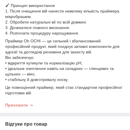
🖌 Принцип використання
1. Після очищення вій нанести невелику кількість праймера
мікробрашем.
2. Обробити натуральні вії по всій довжині.
3. Дочекатися повного висихання.
4. Розпочати процедуру нарощування.
Праймер Oh OCHI — це сильний і збалансований
професійний продукт, який поєднує активні компоненти для
адгезії та доглядові речовини для захисту вій.
Він забезпечує:
• відкриття кутикули та нормалізацію pH;
• ідеальне зчеплення навіть на складних — глянцевих та
щільних — віях;
• стабільну й довготривалу носку.
Це повноцінний праймер, який стає стандартом професійної
підготовки вій.
Приховати
Відгуки про товар