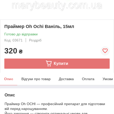
Праймер Oh Ochi Ваніль, 15мл
Готово до відправки
Код: 03671
Роздріб
320
₴
Купити
Опис
Відгуки про товар
Доставка
Оплата
Умови
Опис
Праймер Oh OCHI — професійний препарат для підготовки
вій перед нарощуванням.
Його завдання — створити оптимальні умови для