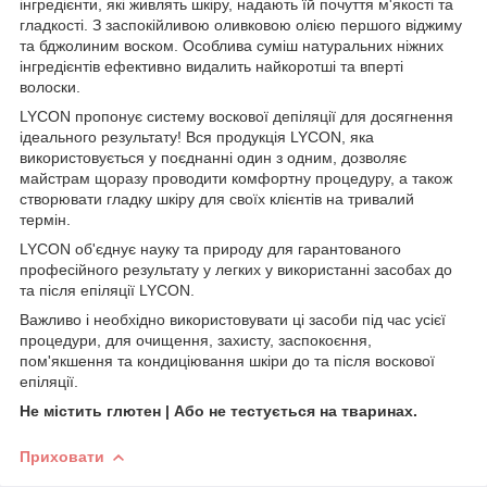
інгредієнти, які живлять шкіру, надають їй почуття м'якості та
гладкості. З заспокійливою оливковою олією першого віджиму
та бджолиним воском. Особлива суміш натуральних ніжних
інгредієнтів ефективно видалить найкоротші та вперті
волоски.
LYCON пропонує систему воскової депіляції для досягнення
ідеального результату! Вся продукція LYCON, яка
використовується у поєднанні один з одним, дозволяє
майстрам щоразу проводити комфортну процедуру, а також
створювати гладку шкіру для своїх клієнтів на тривалий
термін.
LYCON об'єднує науку та природу для гарантованого
професійного результату у легких у використанні засобах до
та після епіляції LYCON.
Важливо і необхідно використовувати ці засоби під час усієї
процедури, для очищення, захисту, заспокоєння,
пом'якшення та кондиціювання шкіри до та після воскової
епіляції.
Не містить глютен | Або не тестується на тваринах.
Приховати