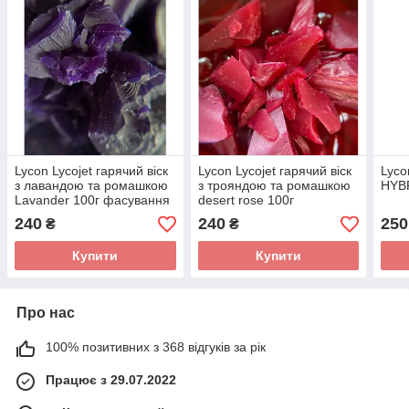
Lycon Lycojet гарячий віск
Lycon Lycojet гарячий віск
Lyc
з лавандою та ромашкою
з трояндою та ромашкою
HYB
Lavander 100г фасування
desert rose 100г
фасування
240
240
250
₴
₴
Купити
Купити
Про нас
100% позитивних з 368 відгуків за рік
Працює з 29.07.2022