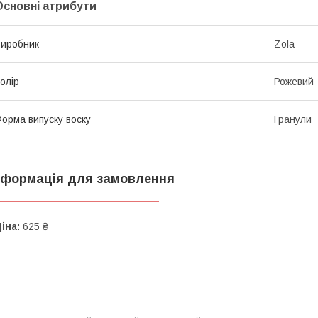
Основні атрибути
иробник
Zola
олір
Рожевий
орма випуску воску
Гранули
нформація для замовлення
іна:
625 ₴