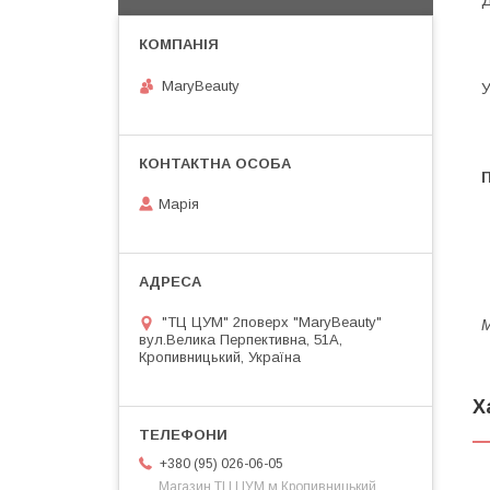
Д
MaryBeauty
У
Марія
"ТЦ ЦУМ" 2поверх "MaryBeauty"
М
вул.Велика Перпективна, 51А,
Кропивницький, Україна
Х
+380 (95) 026-06-05
Магазин ТЦ ЦУМ м.Кропивницький