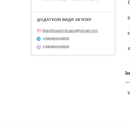
В
MaryBeautyUkraine@gmail.com
К
+380950260605
+380950260605
Ф
І
Ц