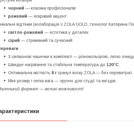
оступні кольори
чорний
— класика професіоналів
рожевий
— яскравий акцент
нікальні відтінки (колаборація з ZOLA GOLD, технолог Катерина П
світло-рожевий
— естетика у деталях
сірий
— стриманий та сучасний
Переваги
3 силіконові чашечки в комплекті — різнокольорові, легко очищ
Швидке нагрівання та стабільна температура до
120°C
.
Оптимальна місткість
8 г
гранул воску ZOLA — без перевитрат.
Міні-розмір і легка вага — зручно для студії та виїздів.
аленький формат — великі можливості!
арактеристики