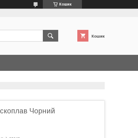
Кошик
Кошик
оскоплав Чорний