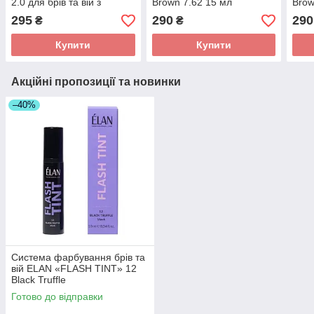
2.0 для брів та вій з
Brown 7.62 15 мл
Brow
бактерицидним ефектом
295
290
290
₴
₴
Купити
Купити
Акційні пропозиції та новинки
–40%
Cистема фарбування брів та
вій ELAN «FLASH TINT» 12
Black Truffle
Готово до відправки