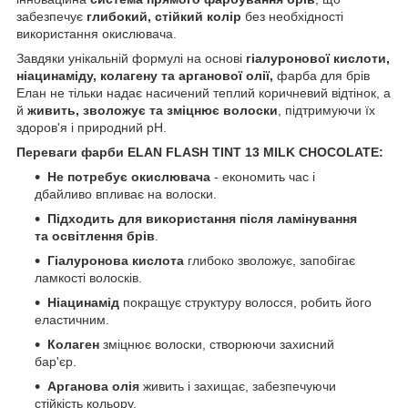
забезпечує
глибокий, стійкий колір
без необхідності
використання окислювача.
Завдяки унікальній формулі на основі
гіалуронової кислоти,
ніацинаміду, колагену та арганової олії,
фарба для брів
Елан не тільки надає насичений теплий коричневий відтінок, а
й
живить, зволожує та зміцнює волоски
, підтримуючи їх
здоров'я і природний pH.
Переваги фарби ELAN FLASH TINT 13 MILK CHOCOLATE:
Не потребує окислювача
- економить час і
дбайливо впливає на волоски.
Підходить для використання після ламінування
та освітлення брів
.
Гіалуронова кислота
глибоко зволожує, запобігає
ламкості волосків.
Ніацинамід
покращує структуру волосся, робить його
еластичним.
Колаген
зміцнює волоски, створюючи захисний
бар'єр.
Арганова олія
живить і захищає, забезпечуючи
стійкість кольору.