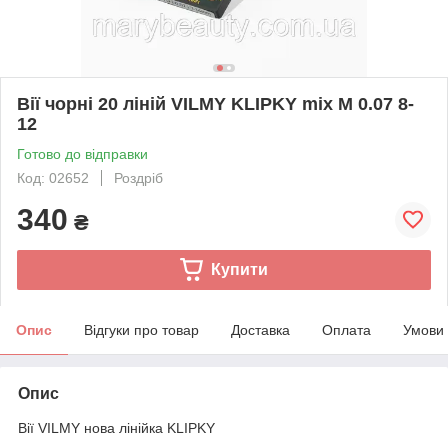
Вії чорні 20 ліній VILMY KLIPKY mix M 0.07 8-
12
Готово до відправки
Код: 02652
Роздріб
340
₴
Купити
Опис
Відгуки про товар
Доставка
Оплата
Умови
Опис
Вії VILMY нова лінійка KLIPKY