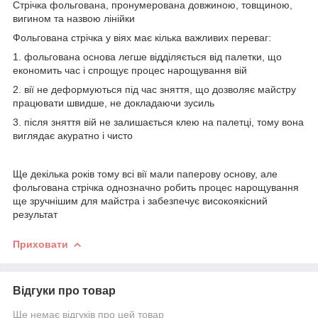
Стрічка фольгована, пронумерована довжиною, товщиною,
вигином та назвою лінійки
Фольгована стрічка у віях має кілька важливих переваг:
1. фольгована основа легше відділяється від палетки, що
економить час і спрощує процес нарощування вій
2. вії не деформуються під час зняття, що дозволяє майстру
працювати швидше, не докладаючи зусиль
3. після зняття вій не залишається клею на палетці, тому вона
виглядає акуратно і чисто
Ще декілька років тому всі вії мали паперову основу, але
фольгована стрічка однозначно робить процес нарощування
ще зручнішим для майстра і забезпечує високоякісний
результат
Приховати
Відгуки про товар
Ще немає відгуків про цей товар