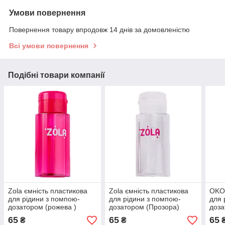
Умови повернення
Повернення товару впродовж 14 днів за домовленістю
Всі умови повернення
Подібні товари компанії
Zola ємність пластикова
Zola ємність пластикова
OKO 
для рідини з помпою-
для рідини з помпою-
для 
дозатором (рожева )
дозатором (Прозора)
доз
65
65
65
₴
₴