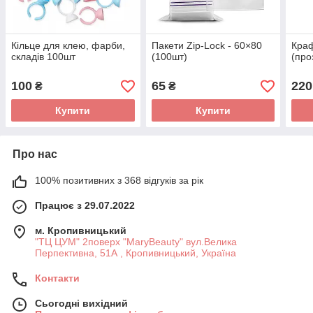
Кільце для клею, фарби,
Пакети Zip-Lock - 60×80
Краф
складів 100шт
(100шт)
(про
100
65
220
₴
₴
Купити
Купити
Про нас
100% позитивних з 368 відгуків за рік
Працює з 29.07.2022
м. Кропивницький
"ТЦ ЦУМ" 2поверх "MaryBeauty" вул.Велика
Перпективна, 51А , Кропивницький, Україна
Контакти
Сьогодні вихідний