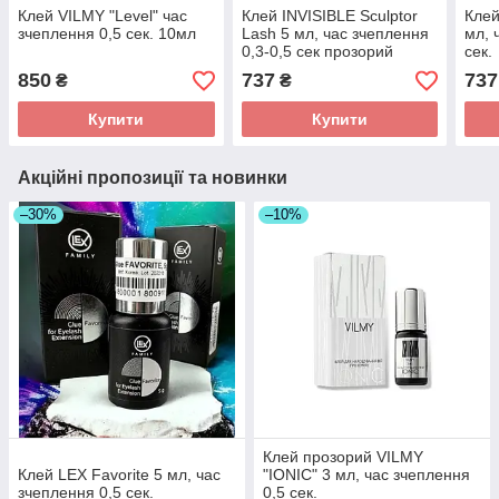
Клей VILMY "Level" час
Клей INVISIBLE Sculptor
Клей
зчеплення 0,5 сек. 10мл
Lash 5 мл, час зчеплення
мл, 
0,3-0,5 сек прозорий
сек.
850
737
737
₴
₴
Купити
Купити
Акційні пропозиції та новинки
–30%
–10%
Клей прозорий VILMY
Клей LEX Favorite 5 мл, час
"IONIC" 3 мл, час зчеплення
зчеплення 0,5 сек.
0,5 сек.