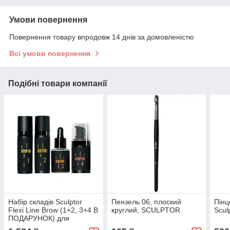
Умови повернення
Повернення товару впродовж 14 днів за домовленістю
Всі умови повернення
Подібні товари компанії
Набір складів Sculptor
Пензель 06, плоский
Пінц
Flexi Line Brow (1+2, 3+4 В
круглий, SCULPTOR
Scul
ПОДАРУНОК) для
ламінування БРІВ у тубах