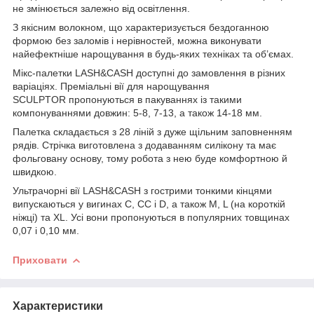
не змінюється залежно від освітлення.
З якісним волокном, що характеризується бездоганною
формою без заломів і нерівностей, можна виконувати
найефектніше нарощування в будь-яких техніках та об’ємах.
Мікс-палетки LASH&CASH доступні до замовлення в різних
варіаціях. Преміальні вії для нарощування
SCULPTOR пропонуються в пакуваннях із такими
компонуваннями довжин: 5-8, 7-13, а також 14-18 мм.
Палетка складається з 28 ліній з дуже щільним заповненням
рядів. Стрічка виготовлена з додаванням силікону та має
фольговану основу, тому робота з нею буде комфортною й
швидкою.
Ультрачорні вії LASH&CASH з гострими тонкими кінцями
випускаються у вигинах С, СС і D, а також M, L (на короткій
ніжці) та XL. Усі вони пропонуються в популярних товщинах
0,07 і 0,10 мм.
Приховати
Характеристики