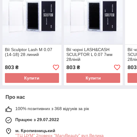
Вії Sculptor Lash M 0.07
Вії чорні LASH&CASH
Вії 
(14-18) 28 линий
SCULPTOR L 0.07 7мм
SCU
28ліній
28лі
803
803
803
₴
₴
Купити
Купити
Про нас
100% позитивних з 368 відгуків за рік
Працює з 29.07.2022
м. Кропивницький
"ТЦ ЦУМ" 2поверх "MaryBeauty" вул.Велика