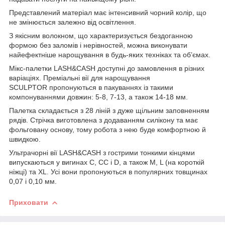
Представлений матеріал має інтенсивний чорний колір, що
не змінюється залежно від освітлення.
З якісним волокном, що характеризується бездоганною
формою без заломів і нерівностей, можна виконувати
найефектніше нарощування в будь-яких техніках та об’ємах.
Мікс-палетки LASH&CASH доступні до замовлення в різних
варіаціях. Преміальні вії для нарощування
SCULPTOR пропонуються в пакуваннях із такими
компонуваннями довжин: 5-8, 7-13, а також 14-18 мм.
Палетка складається з 28 ліній з дуже щільним заповненням
рядів. Стрічка виготовлена з додаванням силікону та має
фольговану основу, тому робота з нею буде комфортною й
швидкою.
Ультрачорні вії LASH&CASH з гострими тонкими кінцями
випускаються у вигинах С, СС і D, а також M, L (на короткій
ніжці) та XL. Усі вони пропонуються в популярних товщинах
0,07 і 0,10 мм.
Приховати