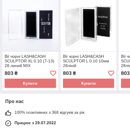
Вії чорні LASH&CASH
Вії чорні LASH&CASH
Вії 
SCULPTOR XL 0.10 (7-13)
SCULPTOR L 0.10 10мм
SCU
28 линий MIX
28ліній
28лі
803
803
803
₴
₴
Купити
Купити
Про нас
100% позитивних з 368 відгуків за рік
Працює з 29.07.2022