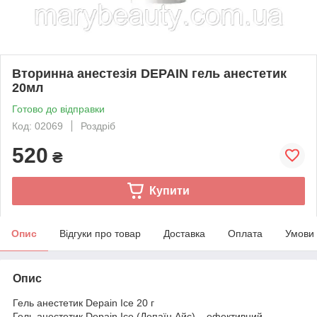
Вторинна анестезія DEPAIN гель анестетик
20мл
Готово до відправки
Код: 02069
Роздріб
520
₴
Купити
Опис
Відгуки про товар
Доставка
Оплата
Умови
Опис
Гель анестетик Depain Ice 20 г
Гель анестетик Depain Ice (Депаїн Айс) – ефективний