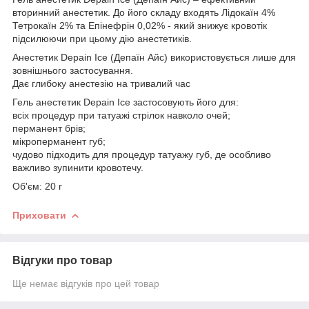
вторинний анестетик. До його складу входять Лідокаїн 4%
Тетрокаїн 2% та Епінефрін 0,02% - який знижує кровотік
підсилюючи при цьому дію анестетиків.
Анестетик Depain Ice (Депаїн Айс) використовується лише для
зовнішнього застосування.
Дає глибоку анестезію на тривалий час
Гель анестетик Depain Ice застосовують його для:
всіх процедур при татуажі стрілок навколо очей;
перманент брів;
мікроперманент губ;
чудово підходить для процедур татуажу губ, де особливо
важливо зупинити кровотечу.
Об'єм: 20 г
Приховати
Відгуки про товар
Ще немає відгуків про цей товар