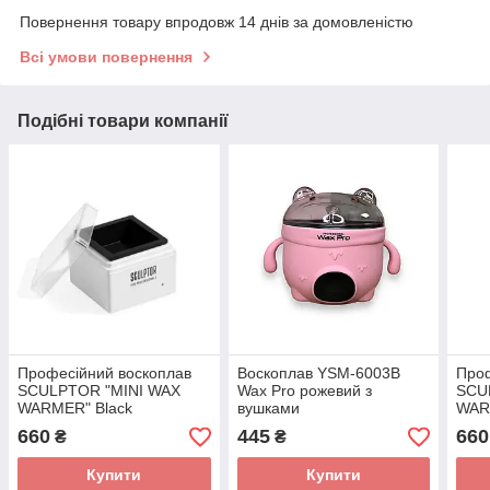
Повернення товару впродовж 14 днів за домовленістю
Всі умови повернення
Подібні товари компанії
Професійний воскоплав
Воскоплав YSM-6003B
Проф
SCULPTOR "MINI WAX
Wax Pro рожевий з
SCU
WARMER" Black
вушками
WAR
660
445
660
₴
₴
Купити
Купити