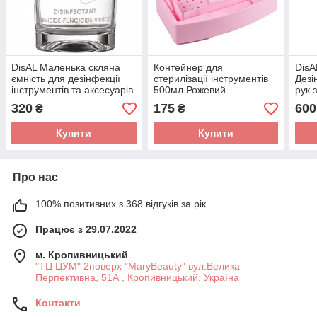
DisAL Маленька скляна
Контейнер для
DisA
ємність для дезінфекції
стерилізації інструментів
Дезі
інструментів та аксесуарів
500мл Рожевий
рук 
230мл
ефе
320
175
600
₴
₴
Купити
Купити
Про нас
100% позитивних з 368 відгуків за рік
Працює з 29.07.2022
м. Кропивницький
"ТЦ ЦУМ" 2поверх "MaryBeauty" вул.Велика
Перпективна, 51А , Кропивницький, Україна
Контакти