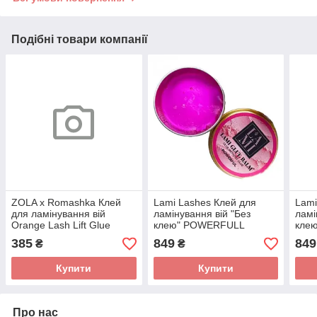
Подібні товари компанії
ZOLA x Romashka Клей
Lami Lashes Клей для
Lami
для ламінування вій
ламінування вій "Без
ламі
Orange Lash Lift Glue
клею" POWERFULL
кле
Strong Fix 5 мл
Рожевий 20мл
Жов
385
849
849
₴
₴
Купити
Купити
Про нас