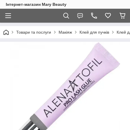
Інтернет-магазин Mary Beauty
Товари та послуги
Макіяж
Клей для пучків
Клей д