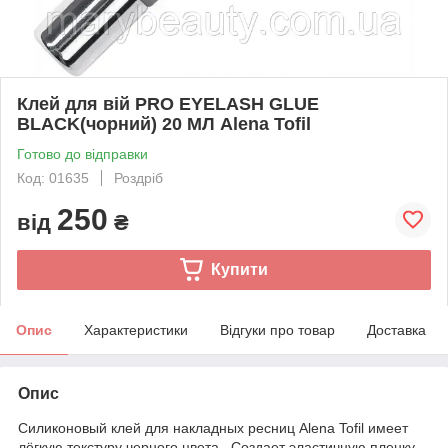
Клей для вій PRO EYELASH GLUE
BLACK(чорний) 20 МЛ Alena Tofil
Готово до відправки
Код: 01635
Роздріб
250
від
₴
Купити
Опис
Характеристики
Відгуки про товар
Доставка
Опис
Силиконовый клей для накладных ресниц Alena Tofil имеет
лёгкую текстуру черного цвета . Создает эластичную пленку,