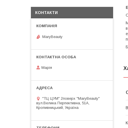
Б
КОНТАКТИ
С
М
в
е
MaryBeauty
п
Б
Марія
Х
"ТЦ ЦУМ" 2поверх "MaryBeauty"
вул.Велика Перпективна, 51А,
Кропивницький, Україна
В
К