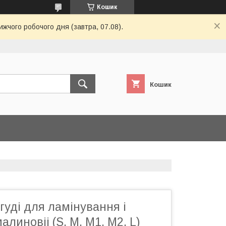
Кошик
ижчого робочого дня (завтра, 07.08).
Кошик
ігуді для ламінування і
алиновіі (S, M, M1, M2, L)