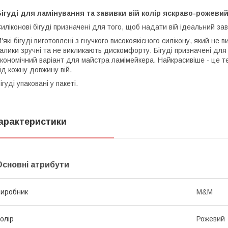
ігуді для ламінування та завивки вій колір яскраво-рожеви
иліконові бігуді призначені для того, щоб надати вій ідеальний зав
'які бігуді виготовлені з гнучкого високоякісного силікону, який не 
алики зручні та не викликають дискомфорту. Бігуді призначені дл
кономічний варіант для майстра ламімейкера. Найкрасивіше - це т
ід кожну довжину вій.
ігуді упаковані у пакеті.
арактеристики
Основні атрибути
иробник
M&M
олір
Рожевий