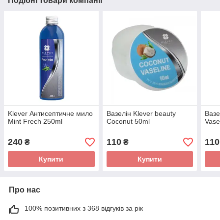
Подібні товари компанії
Klever Антисептичне мило
Вазелін Klever beauty
Вазе
Mint Frech 250ml
Coconut 50ml
Vase
240
110
110
₴
₴
Купити
Купити
Про нас
100% позитивних з 368 відгуків за рік