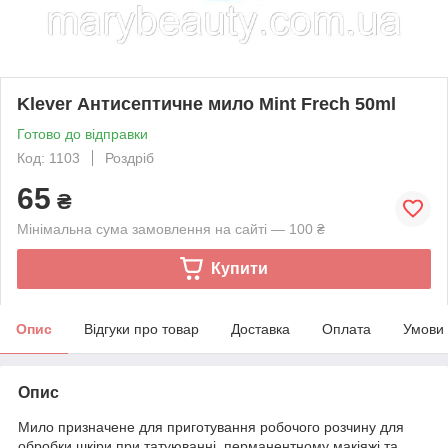
Klever Антисептичне мило Mint Frech 50ml
Готово до відправки
Код: 1103
Роздріб
65
₴
Мінімальна сума замовлення на сайті — 100 ₴
Купити
Опис
Відгуки про товар
Доставка
Оплата
Умови
Опис
Мило призначене для приготування робочого розчину для
обробки шкіри при татуюванні, перманентному макіяжі та