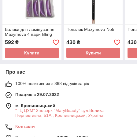
Валики для ламінування
Пензлик Maxymova No5
Пен
Maxymova 4 пари lifting
592
430
430
₴
₴
Купити
Купити
Про нас
100% позитивних з 368 відгуків за рік
Працює з 29.07.2022
м. Кропивницький
"ТЦ ЦУМ" 2поверх "MaryBeauty" вул.Велика
Перпективна, 51А , Кропивницький, Україна
Контакти