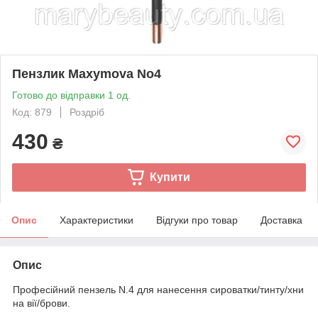
Пензлик Maxymova No4
Готово до відправки 1 од.
Код: 879
Роздріб
430
₴
Купити
Опис
Характеристики
Відгуки про товар
Доставка
Опис
Професійний пензель N.4 для нанесення сироватки/тинту/хни
на вії/брови.