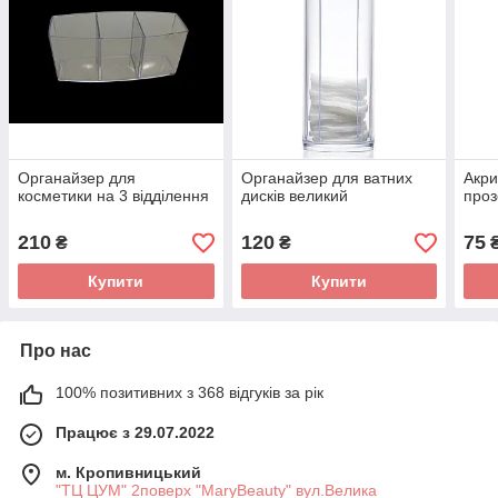
Органайзер для
Органайзер для ватних
Акри
косметики на 3 відділення
дисків великий
про
210
120
75
₴
₴
Купити
Купити
Про нас
100% позитивних з 368 відгуків за рік
Працює з 29.07.2022
м. Кропивницький
"ТЦ ЦУМ" 2поверх "MaryBeauty" вул.Велика