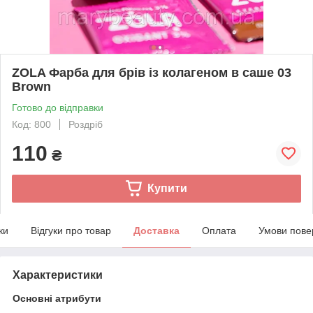
ZOLA Фарба для брів із колагеном в саше 03
Brown
Готово до відправки
Код: 800
Роздріб
110
₴
Купити
ки
Відгуки про товар
Доставка
Оплата
Умови пове
Характеристики
Основні атрибути