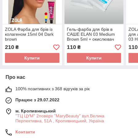
ZOLA Фарба для брів із
Гель-фарба для брів в
ZOL
колагеном 15ml 04 Dark
САШЕ ELAN 03 Medium
для 
brown
Brown 5ml + окислювач
03 H
5ml
1мл 
210
110
110
₴
₴
Купити
Купити
Про нас
100% позитивних з 368 відгуків за рік
Працює з 29.07.2022
м. Кропивницький
"ТЦ ЦУМ" 2поверх "MaryBeauty" вул.Велика
Перпективна, 51А , Кропивницький, Україна
Контакти