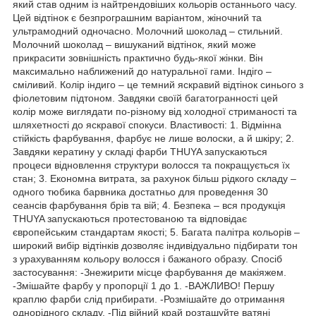
який став одним із найтрендовіших кольорів останнього часу.
Цей відтінок є безпрограшним варіантом, жіночний та
ультрамодний одночасно. Молочний шоколад – стильний.
Молочний шоколад – вишуканий відтінок, який може
прикрасити зовнішність практично будь-якої жінки. Він
максимально наближений до натуральної гами. Індіго –
сміливий. Колір індиго – це темний яскравий відтінок синього з
фіолетовим підтоном. Завдяки своїй багатогранності цей
колір може виглядати по-різному від холодної стриманості та
шляхетності до яскравої спокуси. Властивості: 1. Відмінна
стійкість фарбування, фарбує не лише волоски, а й шкіру; 2.
Завдяки кератину у складі фарби THUYA запускаються
процеси відновлення структури волосся та покращується їх
стан; 3. Економна витрата, за рахунок більш рідкого складу –
одного тюбика барвника достатньо для проведення 30
сеансів фарбування брів та вій; 4. Безпека – вся продукція
THUYA запускаються протестованою та відповідає
європейським стандартам якості; 5. Багата палітра кольорів –
широкий вибір відтінків дозволяє індивідуально підбирати тон
з урахуванням кольору волосся і бажаного образу. Спосіб
застосування: -Знежирити місце фарбування де макіяжем.
-Змішайте фарбу у пропорції 1 до 1. -ВАЖЛИВО! Першу
краплю фарби слід прибирати. -Розмішайте до отримання
однорідного складу. -Під війний край розташуйте ватяні