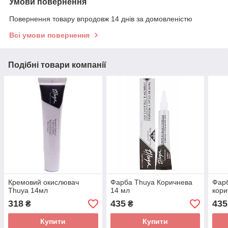
Умови повернення
Повернення товару впродовж 14 днів за домовленістю
Всі умови повернення
Подібні товари компанії
Кремовий окислювач
Фарба Thuya Коричнева
Фарб
Thuya 14мл
14 мл
кори
318
435
435
₴
₴
Купити
Купити