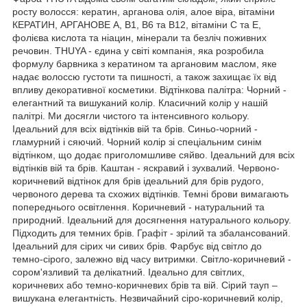
росту волосся: кератин, арганова олія, алое віра, вітаміни
КЕРАТИН, АРГАНОВЕ А, В1, В6 та В12, вітаміни С та Е,
фолієва кислота та ніацин, мінерали та безліч поживних
речовин. THUYA - єдина у світі компанія, яка розробила
формулу барвника з кератином та аргановим маслом, яке
надає волоссю густоти та пишності, а також захищає їх від
впливу декоративної косметики. Відтінкова палітра: Чорний -
елегантний та вишуканий колір. Класичний колір у нашій
палітрі. Ми досягли чистого та інтенсивного кольору.
Ідеальний для всіх відтінків вій та брів. Синьо-чорний -
гламурний і сяючий. Чорний колір зі спеціальним синім
відтінком, що додає приголомшливе сяйво. Ідеальний для всіх
відтінків вій та брів. Каштан - яскравий і зухвалий. Червоно-
коричневий відтінок для брів ідеальний для брів рудого,
червоного дерева та схожих відтінків. Темні брови вимагають
попереднього освітлення. Коричневий - натуральний та
природний. Ідеальний для досягнення натурального кольору.
Підходить для темних брів. Графіт - зрілий та збалансований.
Ідеальний для сірих чи сивих брів. Фарбує від світло до
темно-сірого, залежно від часу витримки. Світло-коричневий -
сором'язливий та делікатний. Ідеально для світлих,
коричневих або темно-коричневих брів та вій. Сірий тауп –
вишукана елегантність. Незвичайний сіро-коричневий колір,