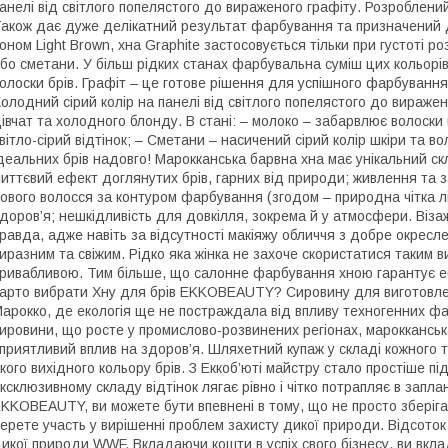
анелі від світлого попелястого до вираженого графіту. Розроблени
акож дає дуже делікатний результат фарбування та призначений 
оном Light Brown, хна Graphitе застосовується тільки при густоті 
бо сметани. У більш рідких станах фарбувальна суміш цих кольорів
олоски брів. Графіт – це готове рішення для успішного фарбування б
олодний сірий колір на панелі від світлого попелястого до вираже
івчат та холодного блонду. В стані: – молоко – забарвлює волоски в
вітло-сірий відтінок; – Сметани – насичений сірий колір шкіри та в
деальних брів надовго! Марокканська барвна хна має унікальний скл
иттєвий ефект доглянутих брів, гарних від природи; живлення та 
ового волосся за контуром фарбування (згодом – природна чітка лін
доров’я; нешкідливість для довкілля, зокрема й у атмосфери. Віз
равда, адже навіть за відсутності макіяжу обличчя з добре окрес
иразним та свіжим. Рідко яка жінка не захоче скористатися таки
ривабливою. Тим більше, що салонне фарбування хною гарантує еф
арто вибрати Хну для брів EKKOBEAUTY? Сировину для виготовле
арокко, де екологія ще не постраждала від впливу техногенних факт
ировини, що росте у промислово-розвинених регіонах, марокканськ
приятливий вплив на здоров’я. Шляхетний купаж у складі кожного т
кого вихідного кольору брів. З Еккоб’юті майстру стало простіше п
ксклюзивному складу відтінок лягає рівно і чітко потрапляє в запл
KKOBEAUTY, ви можете бути впевнені в тому, що не просто зберігає
ерете участь у вирішенні проблем захисту дикої природи. Відсоток
икої природи WWF. Вкладаючи кошти в успіх свого бізнесу, ви вкл