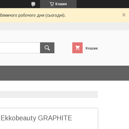
Кошик
ближчого робочого дня (сьогодні).
Кошик
в Ekkobeauty GRAPHITE