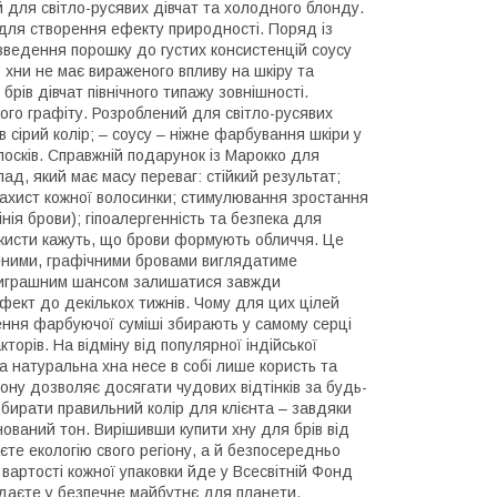
й для світло-русявих дівчат та холодного блонду.
для створення ефекту природності. Поряд із
розведення порошку до густих консистенцій соусу
 хни не має вираженого впливу на шкіру та
рів дівчат північного типажу зовнішності.
ного графіту. Розроблений для світло-русявих
 сірий колір; – соусу – ніжне фарбування шкіри у
олосків. Справжній подарунок із Марокко для
ад, який має масу переваг: стійкий результат;
захист кожної волосинки; стимулювання зростання
ія брови); гіпоалергенність та безпека для
ажисти кажуть, що брови формують обличчя. Це
леними, графічними бровами виглядатиме
м виграшним шансом залишатися завжди
ект до декількох тижнів. Чому для цих цілей
ння фарбуючої суміші збирають у самому серці
орів. На відміну від популярної індійської
а натуральна хна несе в собі лише користь та
ону дозволяє досягати чудових відтінків за будь-
ідбирати правильний колір для клієнта – завдяки
анований тон. Вирішивши купити хну для брів від
те екологію свого регіону, а й безпосередньо
 вартості кожної упаковки йде у Всесвітній Фонд
адаєте у безпечне майбутнє для планети.