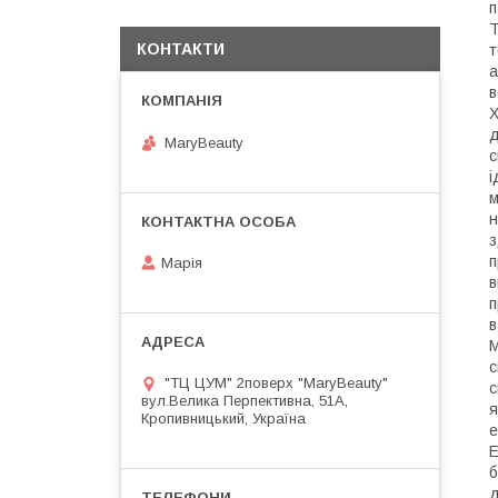
п
Т
КОНТАКТИ
т
а
в
Х
д
MaryBeauty
с
і
м
н
з
п
Марія
в
п
в
М
с
"ТЦ ЦУМ" 2поверх "MaryBeauty"
с
вул.Велика Перпективна, 51А,
я
Кропивницький, Україна
е
E
б
д