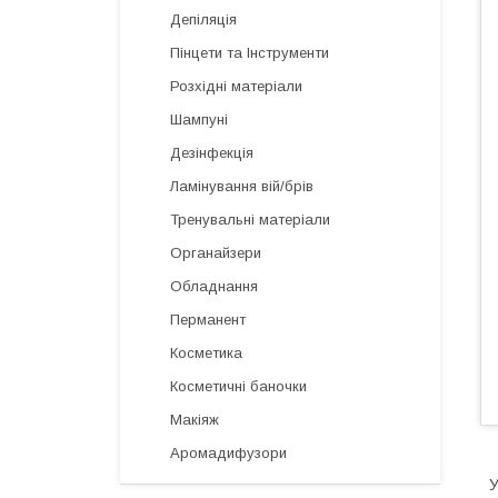
Депіляція
Пінцети та Інструменти
Розхідні матеріали
Шампуні
Дезінфекція
Ламінування вій/брів
Тренувальні матеріали
Органайзери
Обладнання
Перманент
Косметика
Косметичні баночки
Макіяж
Аромадифузори
У