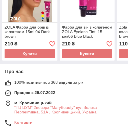
ZOLA Фарба для брів із
Фарба для вій з колагеном
Zola
колагеном 15ml 04 Dark
ZOLA Eyelash Tint, 15
кола
brown
мл/06 Blue Black
bro
210
210
110
₴
₴
Купити
Купити
Про нас
100% позитивних з 368 відгуків за рік
Працює з 29.07.2022
м. Кропивницький
"ТЦ ЦУМ" 2поверх "MaryBeauty" вул.Велика
Перпективна, 51А , Кропивницький, Україна
Контакти