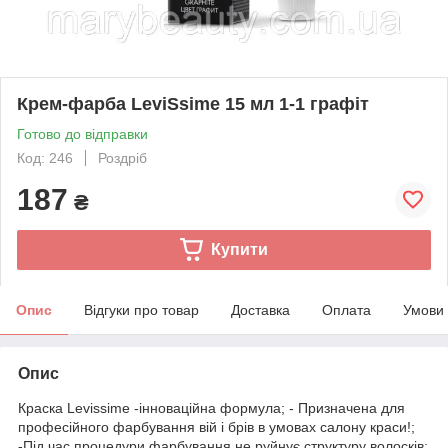
Крем-фарба LeviSsime 15 мл 1-1 графіт
Готово до відправки
Код: 246
Роздріб
187
₴
Купити
Опис
Відгуки про товар
Доставка
Оплата
Умови
Опис
Краска Levissime -інноваційна формула; - Призначена для
професійного фарбування вій і брів в умовах салону краси!;
-Під час процедури фарбування не руйнує структуру волосків;