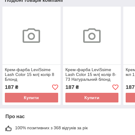
Подібні товари компанії
Крем-фарба LeviSsime
Крем-фарба LeviSsime
Крем
Lash Color 15 мл| колір 8
Lash Color 15 мл| колір 8-
мл 1
Блонд
73 Натуральний блонд
187
187
187
₴
₴
Купити
Купити
Про нас
100% позитивних з 368 відгуків за рік