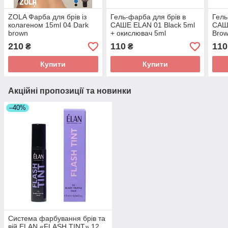
ZOLA Фарба для брів із
Гель-фарба для брів в
Гель
колагеном 15ml 04 Dark
САШЕ ELAN 01 Black 5ml
САШ
brown
+ окислювач 5ml
Brow
5ml
210
110
110
₴
₴
Купити
Купити
Акційні пропозиції та новинки
–40%
Cистема фарбування брів та
вій ELAN «FLASH TINT» 12