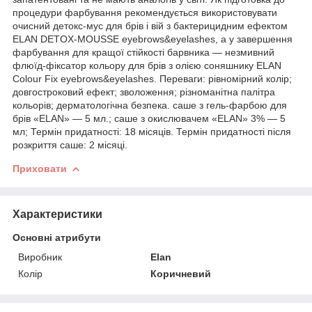
процедури фарбування рекомендується використовувати
очисний детокс-мус для брів і вій з бактерицидним ефектом
ELAN DETOX-MOUSSE eyebrows&eyelashes, а у завершення
фарбування для кращої стійкості барвника — незмивний
флюїд-фіксатор кольору для брів з олією соняшнику ELAN
Colour Fix eyebrows&eyelashes. Переваги: рівномірний колір;
довгостроковий ефект; зволоження; різноманітна палітра
кольорів; дерматологічна безпека. саше з гель-фарбою для
брів «ELAN» — 5 мл.; саше з окислювачем «ELAN» 3% — 5
мл; Термін придатності: 18 місяців. Термін придатності після
розкриття саше: 2 місяці.
Приховати
Характеристики
Основні атрибути
Виробник
Elan
Колір
Коричневий