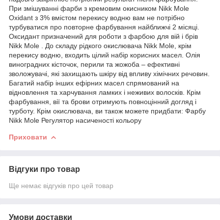
При змішуванні фарби з кремовим окисником Nikk Mole
Oxidant з 3% вмістом перекису водню вам не потрібно
турбуватися про повторне фарбування найближчі 2 місяці.
Оксидант призначений для роботи з фарбою для вій і брів
Nikk Mole . До складу рідкого окислювача Nikk Mole, крім
перекису водню, входить цілий набір корисних масел. Олія
виноградних кісточок, перили та жожоба – ефективні
зволожувачі, які захищають шкіру від впливу хімічних речовин.
Багатий набір інших ефірних масел спрямований на
відновлення та харчування ламких і неживих волосків. Крім
фарбування, вії та брови отримують повноцінний догляд і
турботу. Крім окислювача, ви також можете придбати: Фарбу
Nikk Mole Регулятор насиченості кольору
Приховати
Відгуки про товар
Ще немає відгуків про цей товар
Умови доставки