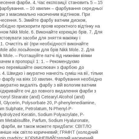
есення фарби. 4. Час експозиції становить 5 – 15
е фарбування. – 10 хвилин – фарбування середньої
іри з максимально насиченим відтінком. При
анесення. 5. Змийте фарбу ватним диском,
хідно прискорити прояв коректного відтінку на
оном Nikk Mole. 6. Виконайте корекцію брів. 7. Для
стовувати засоби для зняття макіяжу і
1. Очистіть вії (при необхідності виконайте
ole або лосьйоном для брів Nikk Mole. 2. Для
 Mole. – Розташуйте патчі під нижніми віями
вачем в пропорції 1: 1. – Рекомендуємо
льно перемішайте окислювач з фарбою до
4. Швидко і акуратно нанесіть суміш на вії, тільки
е фарбу на віях 10 хвилин. Фарбування необхідно
 акуратно видаліть фарбу з вій вологим ватним
відкривайте очі до повного видалення фарби з
yceryl Stearate (and) Cetearyl Alcohol (and)
l, Glycerin, Polysorbate 20, P-phenylenediamine,
m Sulphate, Petrolatum, N-Phenyl-P-
ydrolyzed Keratin, Sodium Polyacrylate, P-
m Metabisulfite, Parfum, Sodium Hyaluronate,
вої фарби, ви також можете придбати: СВІТЛО
ніше ніж світло коричневий; ГРАФІТ (холодний
 колір графіту; КОРИЧНЕВИЙ(теплий насичений