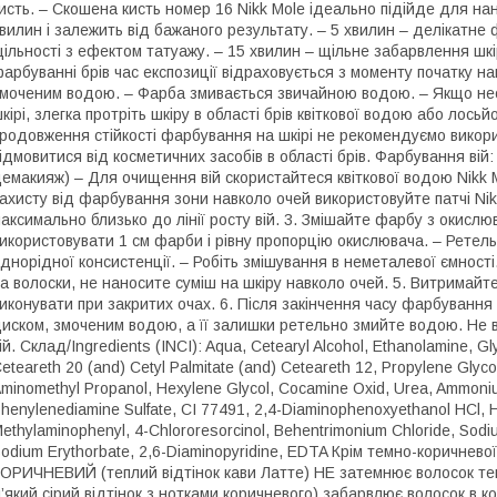
исть. – Скошена кисть номер 16 Nikk Mole ідеально підійде для нан
вилин і залежить від бажаного результату. – 5 хвилин – делікатн
ільності з ефектом татуажу. – 15 хвилин – щільне забарвлення шк
арбуванні брів час експозиції відраховується з моменту початку н
моченим водою. – Фарба змивається звичайною водою. – Якщо необ
кірі, злегка протріть шкіру в області брів квіткової водою або лосьй
родовження стійкості фарбування на шкірі не рекомендуємо викори
ідмовитися від косметичних засобів в області брів. Фарбування вій: 
емакияж) – Для очищення вій скористайтеся квіткової водою Nikk M
ахисту від фарбування зони навколо очей використовуйте патчі Nikk
аксимально близько до лінії росту вій. 3. Змішайте фарбу з окислю
икористовувати 1 см фарби і рівну пропорцію окислювача. – Рете
днорідної консистенції. – Робіть змішування в неметалевої ємності. 
а волоски, не наносите суміш на шкіру навколо очей. 5. Витримайт
иконувати при закритих очах. 6. Після закінчення часу фарбування
иском, змоченим водою, а її залишки ретельно змийте водою. Не 
ій. Склад/Ingredients (INCI): Aqua, Cetearyl Alcohol, Ethanolamine, Gl
eteareth 20 (and) Cetyl Palmitate (and) Ceteareth 12, Propylene Glyco
minomethyl Propanol, Hexylene Glycol, Cocamine Oxid, Urea, Ammoniu
henylenediamine Sulfate, CI 77491, 2,4-Diaminophenoxyethanol HCl, H
ethylaminophenyl, 4-Chlororesorcinol, Behentrimonium Chloride, Sodiu
odium Erythorbate, 2,6-Diaminopyridine, EDTA Крім темно-коричне
ОРИЧНЕВИЙ (теплий відтінок кави Латте) НЕ затемнює волосок тем
’який сірий відтінок з нотками коричневого) забарвлює волосок в