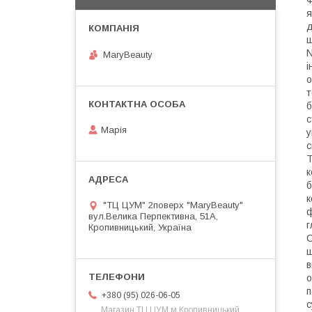
Ф
я
д
ш
N
MaryBeauty
і
о
т
б
с
Марія
у
с
Т
к
б
к
"ТЦ ЦУМ" 2поверх "MaryBeauty"
ф
вул.Велика Перпективна, 51А,
г
Кропивницький, Україна
С
ш
в
о
п
+380 (95) 026-06-05
с
Магазин ТЦ ЦУМ м.Кропивницький