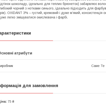
ідтінок шоколаду, ідеально для теплих брюнеток) забарвлює воло
либокий чорний з нотками синього, ідеально підходить для фарбува
рів). OXIDANT 3% – густий, кремовий і дуже м’який, консистенція
уже легко змішуватися окислювача і фарбі.
арактеристики
Основні атрибути
иробник
Саме Те
нформація для замовлення
іна:
75 ₴