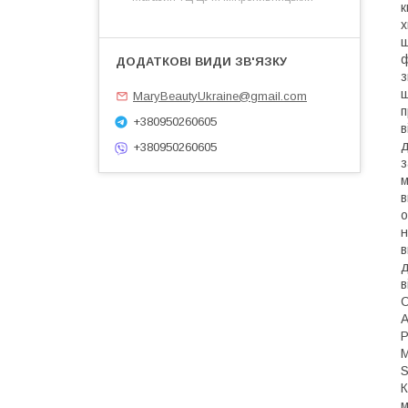
к
х
щ
ф
з
ш
MaryBeautyUkraine@gmail.com
п
+380950260605
в
д
+380950260605
з
м
в
о
н
в
д
в
C
A
P
M
S
К
м