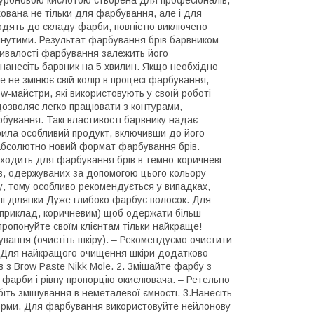
алуроновою кислотою створена для професіоналів,
хована не тільки для фарбування, але і для
входять до складу фарби, повністю виключено
лянутими. Результат фарбування брів барвником
тривалості фарбування залежить його
, нанесіть барвник на 5 хвилин. Якщо необхідно
e не змінює свій колір в процесі фарбування,
w-майстри, які використовують у своїй роботі
а дозволяє легко працювати з контурами,
фарбування. Такі властивості барвнику надає
рила особливий продукт, включивши до його
– абсолютно новий формат фарбування брів.
дходить для фарбування брів в темно-коричневі
ків, одержуваних за допомогою цього кольору
у, тому особливо рекомендується у випадках,
ні ділянки Дуже глибоко фарбує волосок. Для
априклад, коричневим) щоб одержати більш
пропонуйте своїм клієнтам тільки найкраще!
ування (очистіть шкіру). – Рекомендуємо очистити
. – Для найкращого очищення шкіри додатково
в з Brow Paste Nikk Mole. 2. Змішайте фарбу з
 фарби і рівну пропорцію окислювача. – Ретельно
іть змішування в неметалевої ємності. 3.Нанесіть
форми. Для фарбування використовуйте нейлонову