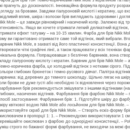
арба для брів тон Темно-коричневий Nikk Mole з кератином та гі
кі прагнуть до досконалості. Інноваційна формула продукту розра
огляду за бровами. Завдяки гіалуроновій кислоті і кератину, що 
кідливий вплив, шкіра і волоски брів виглядають здоровими і дог
ikk Mole – це завжди рівномірний і насичений колір. Залежно від 
нтенсивність. Якщо ви хочете отримати легкий делікатний відтінок
тримати ефект татуажу – на 10-15 хвилин. Фарба для брів Nikk Mol
ому ви гарантовано отримаєте саме той відтінок, який вибрали. Bro
арвник Nikk Mole, в захваті від його пластичної консистенції. Вон
творювати чіткі графічні лінії, а також працювати у всіх техніках 
нікальна формула. Попрацювавши з безліччю барвників, вона ство
кладу гіалуронову кислоту і кератин. Барвник для брів Nikk Mole 
емно-коричнева фарба, це холодний відтінок з нотками сірого. Пі
ольори глибоких брюнеток і темно-русявого дівчат. Палітра відтін
арвника: від деревних до темного шоколаду. Щільно лягає на шкір
оли брови не дуже густі або необхідно їх відновлення через порож
арбування брів рекомендується змішувати з іншими відтінками (н
либоких, насичених відтінків. Фарбування брів фарбою Nikk Mole – 
посіб застосування: Фарбування брів: 1. Підготуйте шкіру до фарб
кіру квіткової водою Nikk Mole або лосьйоном для брів Nikk Mole
икористовуйте скраб для брів Nikk Mole. – Створіть ескіз-форму брі
кислювачем в пропорції 1: 1. – Рекомендуємо використовувати 1 см
еремішайте окислювач з фарбою до однорідної консистенції. – Роб
уміш строго по бажаної формі фарбування, не виходячи за межі 