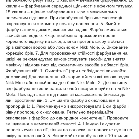
хвилин – фарбування середньої щільності з ефектом татуажу.
15 хвилин – щільне забарвлення шкіри з максимально
насиченим відтінком. При фарбуванні брів час експозиції
відраховується з моменту початку нанесення. 5. Змийте
фарбу ватним диском, змоченим водою. Фарба змивається
звичайною водою. Якщо необхідно прискорити прояв
коректного відтінку на шкірі, злегка протріть шкіру в області
брів квіткової водою або лосьйоном Nikk Mole. 6. Виконайте
корекцію брів. 7. Для продовження стійкості фарбування на
шкірі не рекомендуємо використовувати засоби для зняття
макіяжу і відмовитися від косметичних засобів в області брів.
Фарбування вій: 1. Очистіть вії (при необхідності виконайте
демакияж) Для очищення вій скористайтеся квітковою водою
Nikk Mole або лосьйоном для брів Nikk Mole. 2. Для захисту
від фарбування зони навколо очей використовуйте патчі Nikk
Mole. Покладіть патчі під нижні вії максимально близько до
лінії зростання вій. 3. Змішайте фарбу з окислювачем в
пропорції 1: 1. Рекомендуємо використовувати 1 см фарби і
рівну пропорцію окислювача. Ретельно перемішайте
окислювач з фарбою до однорідної консистенції. Проводьте
змішування в неметалевій ємності. 4. Швидко і акуратно
нанесіть суміш на вії, тільки на волоски, не наносите суміш на
шкіру навколо очей. 5. Витримайте фарбу на віях 10 хвилин.