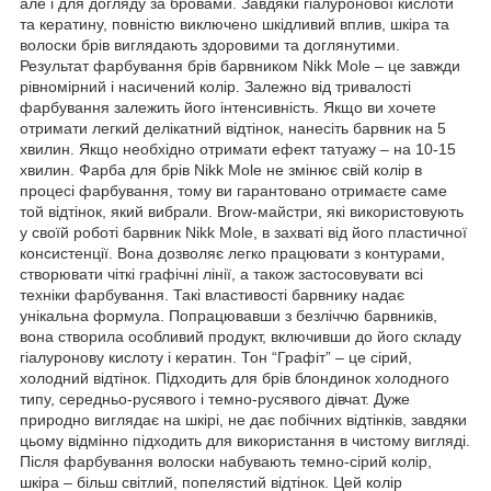
але і для догляду за бровами. Завдяки гіалуронової кислоти
та кератину, повністю виключено шкідливий вплив, шкіра та
волоски брів виглядають здоровими та доглянутими.
Результат фарбування брів барвником Nikk Mole – це завжди
рівномірний і насичений колір. Залежно від тривалості
фарбування залежить його інтенсивність. Якщо ви хочете
отримати легкий делікатний відтінок, нанесіть барвник на 5
хвилин. Якщо необхідно отримати ефект татуажу – на 10-15
хвилин. Фарба для брів Nikk Mole не змінює свій колір в
процесі фарбування, тому ви гарантовано отримаєте саме
той відтінок, який вибрали. Brow-майстри, які використовують
у своїй роботі барвник Nikk Mole, в захваті від його пластичної
консистенції. Вона дозволяє легко працювати з контурами,
створювати чіткі графічні лінії, а також застосовувати всі
техніки фарбування. Такі властивості барвнику надає
унікальна формула. Попрацювавши з безліччю барвників,
вона створила особливий продукт, включивши до його складу
гіалуронову кислоту і кератин. Тон “Графіт” – це сірий,
холодний відтінок. Підходить для брів блондинок холодного
типу, середньо-русявого і темно-русявого дівчат. Дуже
природно виглядає на шкірі, не дає побічних відтінків, завдяки
цьому відмінно підходить для використання в чистому вигляді.
Після фарбування волоски набувають темно-сірий колір,
шкіра – більш світлий, попелястий відтінок. Цей колір