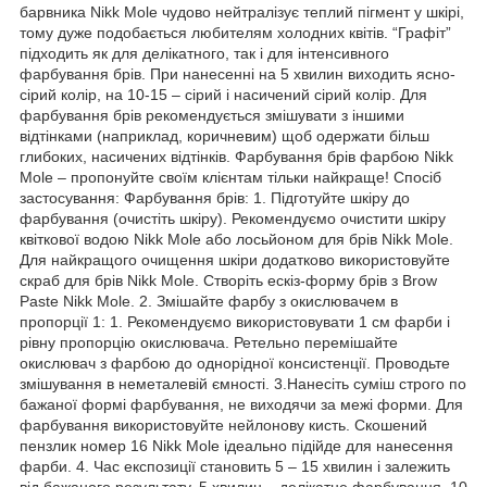
барвника Nikk Mole чудово нейтралізує теплий пігмент у шкірі,
тому дуже подобається любителям холодних квітів. “Графіт”
підходить як для делікатного, так і для інтенсивного
фарбування брів. При нанесенні на 5 хвилин виходить ясно-
сірий колір, на 10-15 – сірий і насичений сірий колір. Для
фарбування брів рекомендується змішувати з іншими
відтінками (наприклад, коричневим) щоб одержати більш
глибоких, насичених відтінків. Фарбування брів фарбою Nikk
Mole – пропонуйте своїм клієнтам тільки найкраще! Спосіб
застосування: Фарбування брів: 1. Підготуйте шкіру до
фарбування (очистіть шкіру). Рекомендуємо очистити шкіру
квіткової водою Nikk Mole або лосьйоном для брів Nikk Mole.
Для найкращого очищення шкіри додатково використовуйте
скраб для брів Nikk Mole. Створіть ескіз-форму брів з Brow
Paste Nikk Mole. 2. Змішайте фарбу з окислювачем в
пропорції 1: 1. Рекомендуємо використовувати 1 см фарби і
рівну пропорцію окислювача. Ретельно перемішайте
окислювач з фарбою до однорідної консистенції. Проводьте
змішування в неметалевій ємності. 3.Нанесіть суміш строго по
бажаної формі фарбування, не виходячи за межі форми. Для
фарбування використовуйте нейлонову кисть. Скошений
пензлик номер 16 Nikk Mole ідеально підійде для нанесення
фарби. 4. Час експозиції становить 5 – 15 хвилин і залежить
від бажаного результату. 5 хвилин – делікатне фарбування. 10