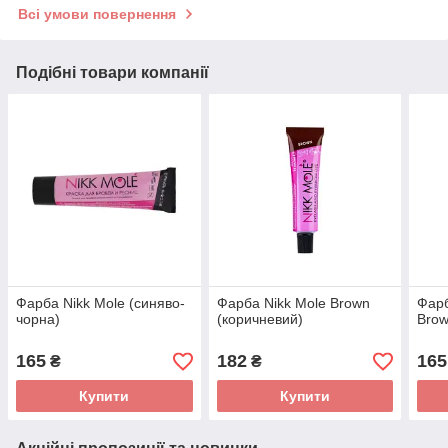
Всі умови повернення
Подібні товари компанії
Фарба Nikk Mole (синяво-
Фарба Nikk Mole Brown
Фарб
чорна)
(коричневий)
Brow
165
182
165
₴
₴
Купити
Купити