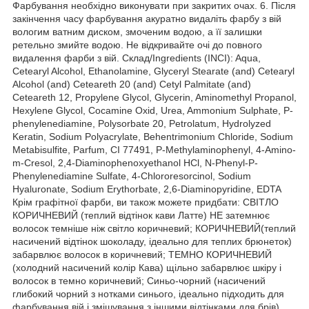
Фарбування необхідно виконувати при закритих очах. 6. Після
закінчення часу фарбування акуратно видаліть фарбу з вій
вологим ватним диском, змоченим водою, а її залишки
ретельно змийте водою. Не відкривайте очі до повного
видалення фарби з вій. Склад/Ingredients (INCI): Aqua,
Cetearyl Alcohol, Ethanolamine, Glyceryl Stearate (and) Cetearyl
Alcohol (and) Ceteareth 20 (and) Cetyl Palmitate (and)
Ceteareth 12, Propylene Glycol, Glycerin, Aminomethyl Propanol,
Hexylene Glycol, Cocamine Oxid, Urea, Ammonium Sulphate, P-
phenylenediamine, Polysorbate 20, Petrolatum, Hydrolyzed
Keratin, Sodium Polyacrylate, Behentrimonium Chloride, Sodium
Metabisulfite, Parfum, CI 77491, P-Methylaminophenyl, 4-Amino-
m-Cresol, 2,4-Diaminophenoxyethanol HCl, N-Phenyl-P-
Phenylenediamine Sulfate, 4-Chlororesorcinol, Sodium
Hyaluronate, Sodium Erythorbate, 2,6-Diaminopyridine, EDTA
Крім графітної фарби, ви також можете придбати: СВІТЛО
КОРИЧНЕВИЙ (теплий відтінок кави Латте) НЕ затемнює
волосок темніше ніж світло коричневий; КОРИЧНЕВИЙ(теплий
насичений відтінок шоколаду, ідеально для теплих брюнеток)
забарвлює волосок в коричневий; ТЕМНО КОРИЧНЕВИЙ
(холодний насичений колір Кава) щільно забарвлює шкіру і
волосок в темно коричневий; Синьо-чорний (насичений
глибокий чорний з нотками синього, ідеально підходить для
фарбування вій і змішування з іншими відтінками для брів).