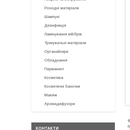
Розхідні матеріали
Шампуні
Дезінфекція
Ламінування вій/брів
Тренувальні матеріали
Органайзери
Обладнання
Перманент
Косметика
Косметичні баночки
Макіяж
Аромадифузори
Ф
п
КОНТАКТИ