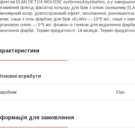
фектом ELAN DETOX-MOUSSE eyebrows&eyelashes, а у завершення
езмивний флюїд-фіксатор кольору для брів з олією соняшнику ELA
івномірний колір; довгостроковий ефект; зволоження; різноманітна 
ачки: саше з гель-фарбою для брів «ELAN» — 10*5 мл.; саше з ок
ргановою олією — 5*5 мл; флакон із тоніком для видалення фарби з
анесення фарби. Термін придатності: 18 місяців. Термін придатност
арактеристики
Основні атрибути
иробник
Elan
нформація для замовлення