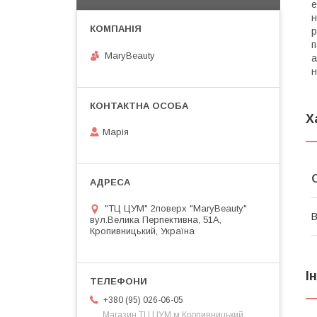
е
н
р
п
MaryBeauty
а
н
Х
Марія
"ТЦ ЦУМ" 2поверх "MaryBeauty"
В
вул.Велика Перпективна, 51А,
Кропивницький, Україна
І
+380 (95) 026-06-05
Магазин ТЦ ЦУМ м.Кропивницький