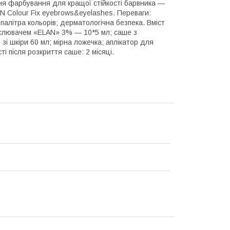
 фарбування для кращої стійкості барвника —
N Colour Fix eyebrows&eyelashes. Переваги:
палітра кольорів; дерматологічна безпека. Вміст
ислювачем «ELAN» 3% — 10*5 мл; саше з
і шкіри 60 мл; мірна ложечка; аплікатор для
і після розкриття саше: 2 місяці.