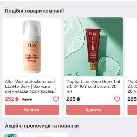
Подібні товари компанії
After Wax protection mask
Фарба Elan Deep Brow Tint
Фарб
ELAN х Belik | Захисна
2.0 04 ICY cold brown, 20
2.0 
крем-маска після корекції
мл
20 м
воском 25мл
252
265
265
₴
₴
420 ₴
Купити
Купити
Акційні пропозиції та новинки
–40%