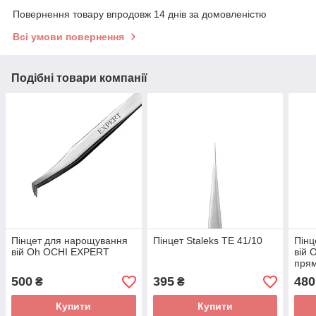
Повернення товару впродовж 14 днів за домовленістю
Всі умови повернення
Подібні товари компанії
Пінцет для нарощування
Пінцет Staleks TE 41/10
Пінц
вій Oh OCHI EXPERT
вій
прям
500
395
480
₴
₴
Купити
Купити